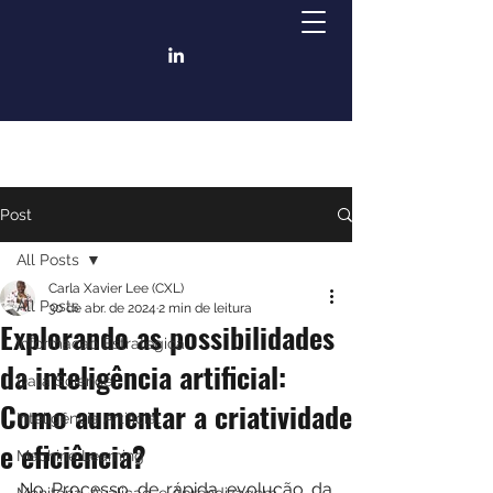
Post
All Posts
Carla Xavier Lee (CXL)
All Posts
30 de abr. de 2024
2 min de leitura
Explorando as possibilidades
Informacao Estrategica
da inteligência artificial:
Data Science
Como aumentar a criatividade
Inteligência Artificial
e eficiência?
Machine Learning
No Processo de rápida evolução da 