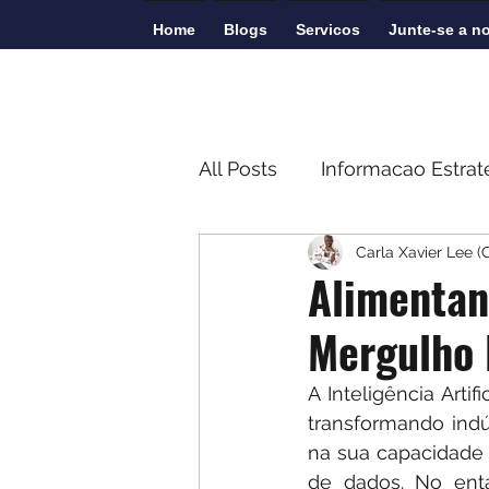
Home
Blogs
Servicos
Junte-se a n
All Posts
Informacao Estrat
Carla Xavier Lee (
Monitoria, Avalicao, e Ap
Alimentand
Mergulho 
A Inteligência Arti
transformando indú
na sua capacidade
de dados. No enta