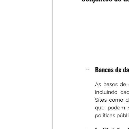
Bancos de d
As bases de 
incluindo da
Sites como d
que podem se
políticas púb