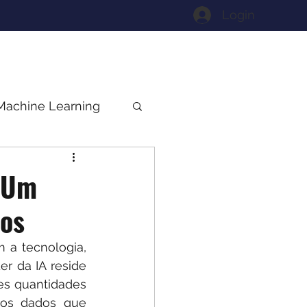
Login
Machine Learning
: Um
dos
 a tecnologia, 
r da IA reside 
s quantidades 
dos dados que 