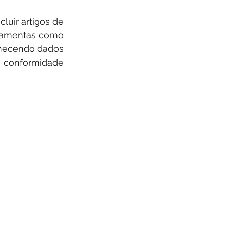
uir artigos de 
rramentas como 
necendo dados 
e conformidade 