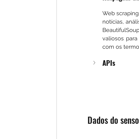
Web scraping 
notícias, aná
BeautifulSou
valiosos para
com os termos
APIs
Dados do senso