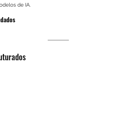
delos de IA.
 dados
uturados