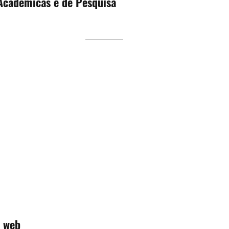
 Acadêmicas e de Pesquisa
 web