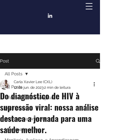
Post
All Posts
Carla Xavier Lee (CXL)
All Posts
12 de jun. de 2023
2 min de leitura
Do diagnóstico de HIV à
Informacao Estrategica
supressão viral: nossa análise
Data Science
destaca a jornada para uma
Inteligência Artificial
saúde melhor.
Machine Learning