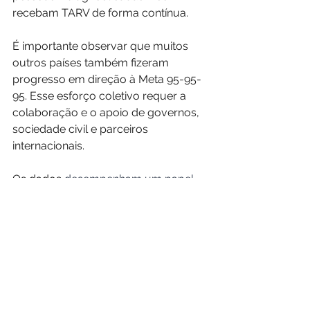
recebam TARV de forma contínua.
É importante observar que muitos 
outros países também fizeram 
progresso em direção à Meta 95-95-
95. Esse esforço coletivo requer a 
colaboração e o apoio de governos, 
sociedade civil e parceiros 
internacionais. 
Os dados
 desempenham um papel 
fundamental para atingir a meta 
959595 do UNAIDS, informando 
políticas e intervenções, monitorando 
o progresso e garantindo a prestação 
de contas.
https://video.wixstatic.com/video/ce6cbd_
bc987062b1a54ac590d60c7a6f315ee8/480
p/mp4/file.mp4